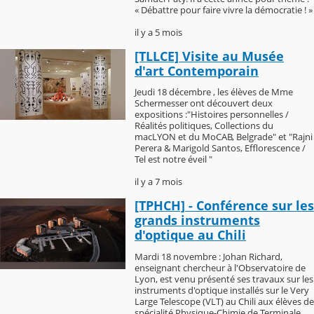
« Débattre pour faire vivre la démocratie ! »
il y a 5 mois
[TLLCE] Visite au Musée
d'art Contemporain
Jeudi 18 décembre , les élèves de Mme
Schermesser ont découvert deux
expositions :"Histoires personnelles /
Réalités politiques, Collections du
macLYON et du MoCAB, Belgrade" et "Rajni
Perera & Marigold Santos, Efflorescence /
Tel est notre éveil "
il y a 7 mois
[TPHCH] - Conférence sur les
grands instruments
d'optique au Chili
Mardi 18 novembre : Johan Richard,
enseignant chercheur à l'Observatoire de
Lyon, est venu présenté ses travaux sur les
instruments d'optique installés sur le Very
Large Telescope (VLT) au Chili aux élèves de
spécialité Physique-Chimie de Terminale.