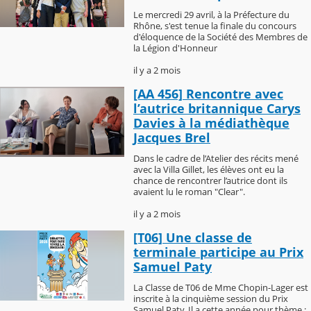
Le mercredi 29 avril, à la Préfecture du
Rhône, s'est tenue la finale du concours
d'éloquence de la Société des Membres de
la Légion d'Honneur
il y a 2 mois
[AA 456] Rencontre avec
l’autrice britannique Carys
Davies à la médiathèque
Jacques Brel
Dans le cadre de l’Atelier des récits mené
avec la Villa Gillet, les élèves ont eu la
chance de rencontrer l’autrice dont ils
avaient lu le roman "Clear".
il y a 2 mois
[T06] Une classe de
terminale participe au Prix
Samuel Paty
La Classe de T06 de Mme Chopin-Lager est
inscrite à la cinquième session du Prix
Samuel Paty. Il a cette année pour thème :