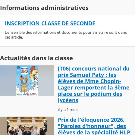
Informations administratives
INSCRIPTION CLASSE DE SECONDE
L'ensemble des informations et documents pour s'inscrire sont dans
cet article.
Actualités dans la classe
[T06] concours national du
prix Samuel Paty : les
élèves de Mme Chopin-
Lager remportent la 3ème
place sur le podium des
lycéens
il y a 1 mois
Prix de l'éloquence 2026,
"Paroles d'honneur", des
élèves de la spécialité HLP