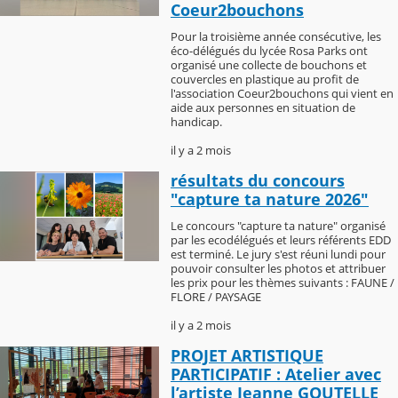
Coeur2bouchons
Pour la troisième année consécutive, les
éco-délégués du lycée Rosa Parks ont
organisé une collecte de bouchons et
couvercles en plastique au profit de
l'association Coeur2bouchons qui vient en
aide aux personnes en situation de
handicap.
il y a 2 mois
résultats du concours
"capture ta nature 2026"
Le concours "capture ta nature" organisé
par les ecodélégués et leurs référents EDD
est terminé. Le jury s'est réuni lundi pour
pouvoir consulter les photos et attribuer
les prix pour les thèmes suivants : FAUNE /
FLORE / PAYSAGE
il y a 2 mois
PROJET ARTISTIQUE
PARTICIPATIF : Atelier avec
l’artiste Jeanne GOUTELLE