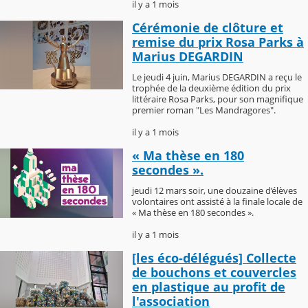
il y a 1 mois
Cérémonie de clôture et
remise du prix Rosa Parks à
Marius DEGARDIN
Le jeudi 4 juin, Marius DEGARDIN a reçu le
trophée de la deuxième édition du prix
littéraire Rosa Parks, pour son magnifique
premier roman "Les Mandragores".
il y a 1 mois
« Ma thèse en 180
secondes ».
jeudi 12 mars soir, une douzaine d’élèves
volontaires ont assisté à la finale locale de
« Ma thèse en 180 secondes ».
il y a 1 mois
[les éco-délégués] Collecte
de bouchons et couvercles
en plastique au profit de
l'association