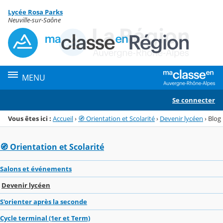
Panneau de gestion des cookies
Lycée Rosa Parks
Menu de la rubrique
Contenu
Neuville-sur-Saône
MENU
Se connecter
Vous êtes ici :
Accueil
›
🧭 Orientation et Scolarité
›
Devenir lycéen
›
Blog
🧭 Orientation et Scolarité
Salons et événements
Devenir lycéen
S'orienter après la seconde
Cycle terminal (1er et Term)