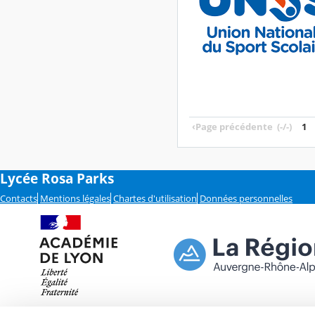
‹
Page précédente
(-/-)
1
Lycée Rosa Parks
Contacts
Mentions légales
Chartes d'utilisation
Données personnelles