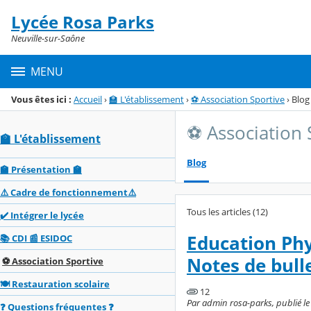
Panneau de gestion des cookies
Lycée Rosa Parks
Menu de la rubrique
Contenu
Neuville-sur-Saône
MENU
Vous êtes ici :
Accueil
›
🏫 L'établissement
›
⚽ Association Sportive
›
Blog
⚽ Association 
🏫 L'établissement
Blog
🏫 Présentation 🏫
⚠️ Cadre de fonctionnement⚠️
Tous les articles (12)
✔️ Intégrer le lycée
Education Phys
📚 CDI 📰 ESIDOC
Notes de bull
⚽ Association Sportive
🍽️ Restauration scolaire
12
Par admin rosa-parks, publié le
❓ Questions fréquentes ❓