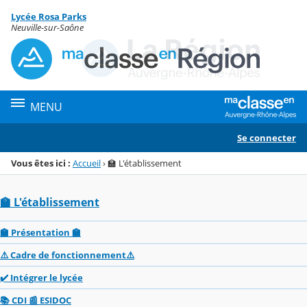
Panneau de gestion des cookies
Lycée Rosa Parks
Menu de la rubrique
Contenu
Neuville-sur-Saône
MENU
Se connecter
Vous êtes ici :
Accueil
›
🏫 L'établissement
🏫 L'établissement
🏫 Présentation 🏫
⚠️ Cadre de fonctionnement⚠️
✔️ Intégrer le lycée
📚 CDI 📰 ESIDOC