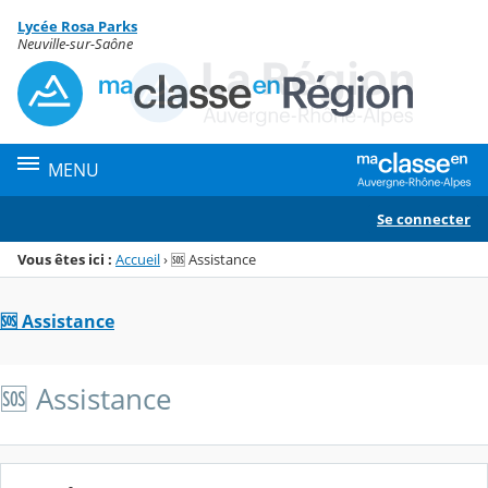
Panneau de gestion des cookies
Lycée Rosa Parks
Menu de la rubrique
Contenu
Neuville-sur-Saône
MENU
Se connecter
Vous êtes ici :
Accueil
›
🆘 Assistance
🆘 Assistance
🆘 Assistance