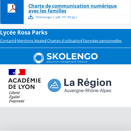
Charte de communication numérique
avec les familles
Télécharger
( .
pdf
,
101.94
ko
)
Lycée Rosa Parks
Contacts
Mentions légales
Chartes d'utilisation
Données personnelles