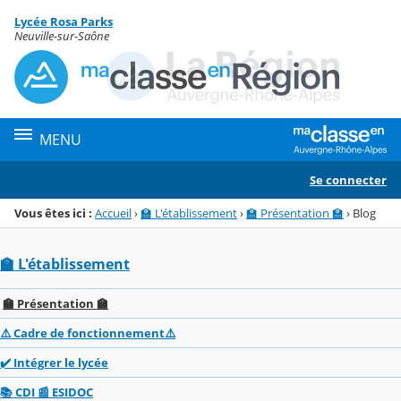
Panneau de gestion des cookies
Lycée Rosa Parks
Menu de la rubrique
Contenu
Neuville-sur-Saône
MENU
Se connecter
Vous êtes ici :
Accueil
›
🏫 L'établissement
›
🏫 Présentation 🏫
›
Blog
🏫 L'établissement
🏫 Présentation 🏫
⚠️ Cadre de fonctionnement⚠️
✔️ Intégrer le lycée
📚 CDI 📰 ESIDOC