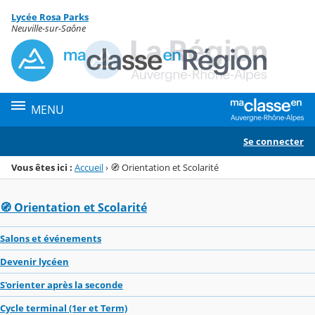
Panneau de gestion des cookies
Lycée Rosa Parks
Menu de la rubrique
Contenu
Neuville-sur-Saône
MENU
Se connecter
Vous êtes ici :
Accueil
›
🧭 Orientation et Scolarité
🧭 Orientation et Scolarité
Salons et événements
Devenir lycéen
S'orienter après la seconde
Cycle terminal (1er et Term)